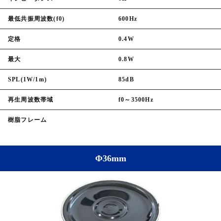
最低共振周波数(f0)
600Hz
定格
0.4W
最大
0.8W
SPL(1W/1m)
85dB
再生周波数帯域
f0～3500Hz
樹脂フレーム
Φ36mm