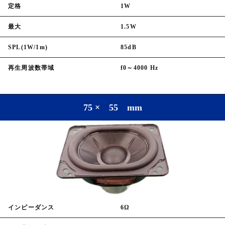
定格
1W
最大
1.5W
SPL(1W/1m)
85dB
再生周波数帯域
f0～4000 Hz
75 × 55 mm
インピーダンス
6Ω