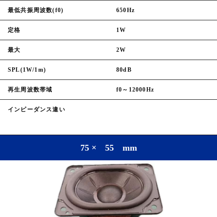
最低共振周波数(f0)
650Hz
定格
1W
最大
2W
SPL(1W/1m)
80dB
再生周波数帯域
f0～12000Hz
インピーダンス違い
75 × 55 mm