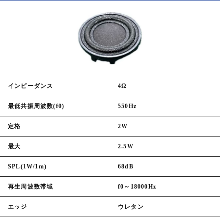
インピーダンス
4Ω
最低共振周波数(f0)
550Hz
定格
2W
最大
2.5W
SPL(1W/1m)
68dB
再生周波数帯域
f0～18000Hz
エッジ
ウレタン