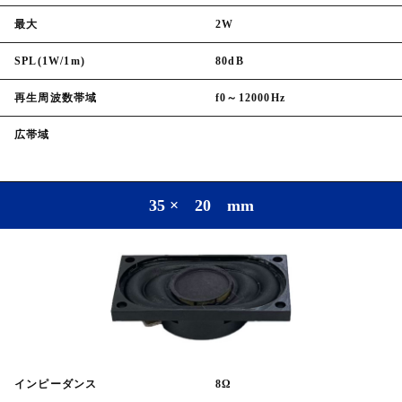
最大
2W
SPL(1W/1m)
80dB
再生周波数帯域
f0～12000Hz
広帯域
35 × 20 mm
インピーダンス
8Ω