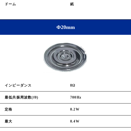
ドーム
紙
Φ20mm
インピーダンス
8Ω
最低共振周波数(f0)
700Hz
定格
0.2W
最大
0.4W