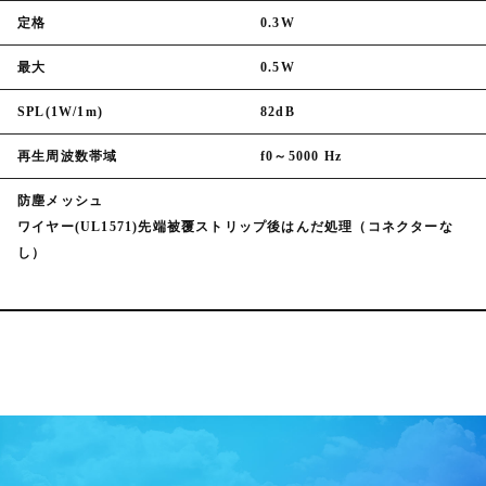
定格
0.3W
最大
0.5W
SPL(1W/1m)
82dB
再生周波数帯域
f0～5000 Hz
防塵メッシュ
ワイヤー(UL1571)先端被覆ストリップ後はんだ処理（コネクターな
し）