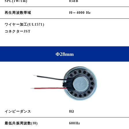
SPL(1W/1m)
85dB
再生周波数帯域
f0～4000 Hz
ワイヤー加工(UL1571)
コネクターJST
Φ28mm
インピーダンス
8Ω
最低共振周波数(f0)
600Hz