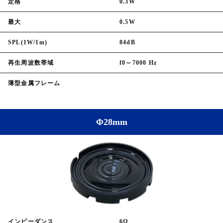
定格
0.3W
最大
0.5W
SPL(1W/1m)
84dB
再生周波数帯域
f0～7000 Hz
薄型金属フレーム
Φ28mm
インピーダンス
6Ω