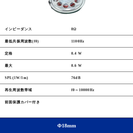
インピーダンス
8Ω
最低共振周波数(f0)
1100Hz
定格
0.4 W
最大
0.6 W
SPL(1W/1m)
76dB
再生周波数帯域
f0～10000Hz
前面保護カバー付き
Φ18mm